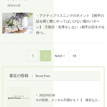
2019/11/18
・アクティブリスニングのポイント 【相手の
話を聞く際にやってはいけない⑩のパター
ン】 ①指示・先導をしない（相手が話すのを
待つ…
1
2
Next >
18
最近の投稿
Recent Posts
2022/02/28
その症状、メンタル不調かも？【 身近な人に八つ当たりしてしまう 】