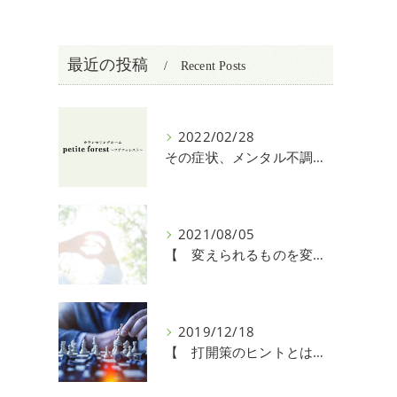
最近の投稿
Recent Posts
2022/02/28
その症状、メンタル不調かも？【 身近な人に八つ当たりしてしまう 】
2021/08/05
【 変えられるものを変える力・変えられないものを受け入れる力 】
2019/12/18
【 打開策のヒントとは 】姫路市カウンセリングルームプチフォレスト